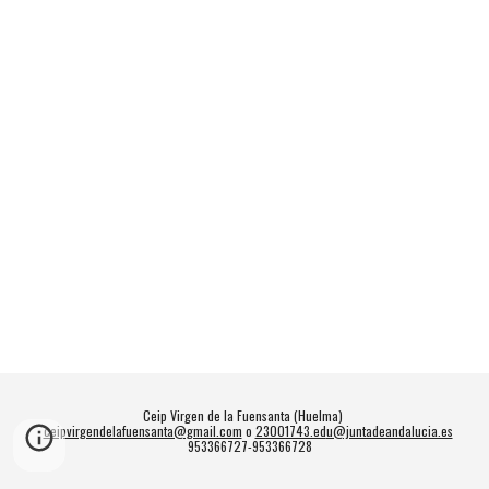
Ceip Virgen de la Fuensanta (Huelma)
ceipvirgendelafuensanta@gmail.com
o
23001743.ed
u@juntadeandalucia.es
953366727-953366728